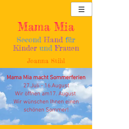
Mama Mia
Second
Hand
für
Kinder
und
Frauen
Joanna Stihl
Mama Mia macht Sommerferien
27.Juli - 16.August
Wir öffnen am17. August
Wir wünschen Ihnen einen
schönen Sommer!