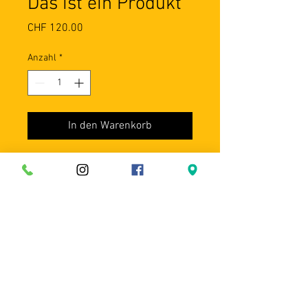
Das ist ein Produkt
Preis
CHF 120.00
Anzahl
*
In den Warenkorb
Dies ist eine Produktbeschreibung. 
Hier können Sie Details zu Ihrem 
Produkt hinzufügen - z. B. 
Informationen zu Größen und 
Materialien sowie allgemeine 
Pflege- und Reinigungshinweise.
PRODUKTINFO
Das ist ein Produktdetail. Hier können 