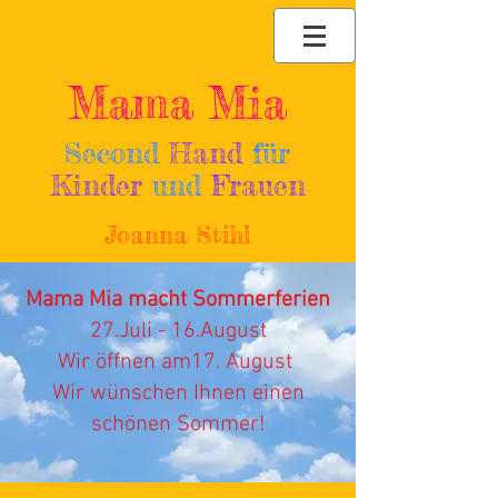
Mama Mia
Second
Hand
für
Kinder
und
Frauen
Joanna Stihl
Mama Mia macht Sommerferien
27.Juli - 16.August
Wir öffnen am17. August
Wir wünschen Ihnen einen
schönen Sommer!