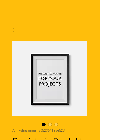
Artikelnummer: 36523641234523