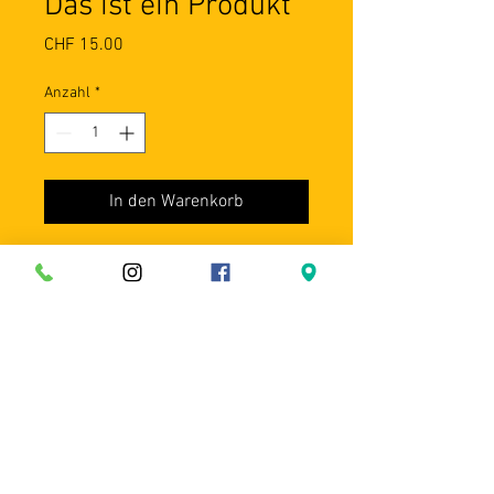
Das ist ein Produkt
Preis
CHF 15.00
Anzahl
*
In den Warenkorb
Dies ist eine Produktbeschreibung. 
Hier können Sie Details zu Ihrem 
Produkt hinzufügen - z. B. 
Informationen zu Größen und 
Materialien sowie allgemeine 
Pflege- und Reinigungshinweise.
PRODUKTINFO
Das ist ein Produktdetail. Hier können 