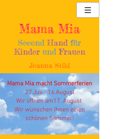
Mama Mia
Second
Hand
für
Kinder
und
Frauen
Joanna Stihl
Mama Mia macht Sommerferien
27.Juli - 16.August
Wir öffnen am17. August
Wir wünschen Ihnen einen
schönen Sommer!